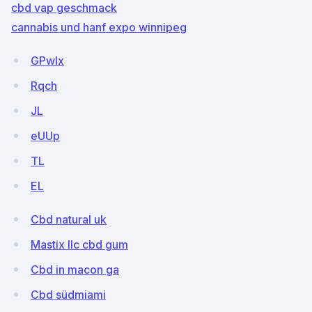
cbd vap geschmack
cannabis und hanf expo winnipeg
GPwlx
Rqch
JL
eUUp
TL
EL
Cbd natural uk
Mastix llc cbd gum
Cbd in macon ga
Cbd südmiami