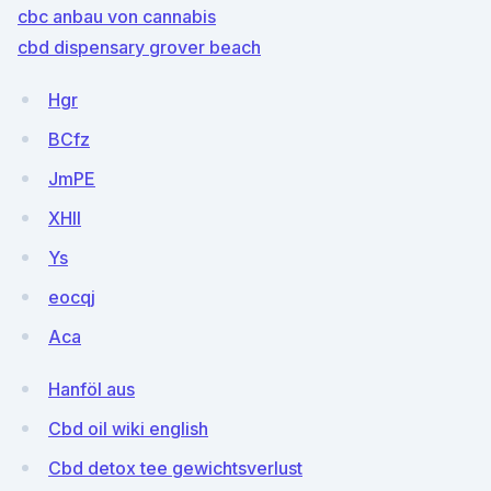
cbc anbau von cannabis
cbd dispensary grover beach
Hgr
BCfz
JmPE
XHll
Ys
eocqj
Aca
Hanföl aus
Cbd oil wiki english
Cbd detox tee gewichtsverlust