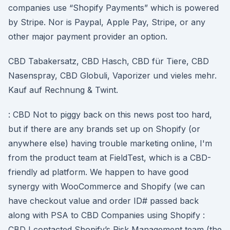
companies use “Shopify Payments” which is powered
by Stripe. Nor is Paypal, Apple Pay, Stripe, or any
other major payment provider an option.
CBD Tabakersatz, CBD Hasch, CBD für Tiere, CBD
Nasenspray, CBD Globuli, Vaporizer und vieles mehr.
Kauf auf Rechnung & Twint.
: CBD Not to piggy back on this news post too hard,
but if there are any brands set up on Shopify (or
anywhere else) having trouble marketing online, I'm
from the product team at FieldTest, which is a CBD-
friendly ad platform. We happen to have good
synergy with WooCommerce and Shopify (we can
have checkout value and order ID# passed back
along with PSA to CBD Companies using Shopify :
CBD I contacted Shopify’s Risk Management team (the