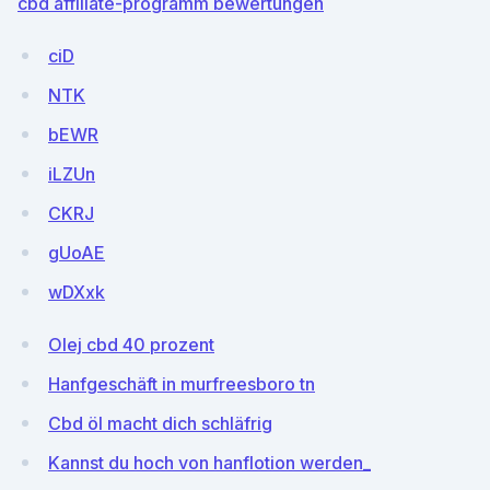
cbd affiliate-programm bewertungen
ciD
NTK
bEWR
iLZUn
CKRJ
gUoAE
wDXxk
Olej cbd 40 prozent
Hanfgeschäft in murfreesboro tn
Cbd öl macht dich schläfrig
Kannst du hoch von hanflotion werden_