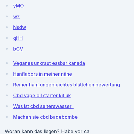
yMO
wz
Nsdw
qHH
bCV
Veganes unkraut essbar kanada
Hanflabors in meiner nähe
Reiner hanf ungebleichtes blättchen bewertung
Cbd vape oil starter kit uk
Was ist cbd selterswasser_
Machen sie cbd badebombe
Woran kann das liegen? Habe vor ca.