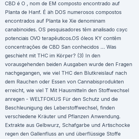
CBD é O ‚ nom de EM composto encontrado auf
Planta de Hanf. É äh DOS numerosos compostos
encontrados auf Planta ke Xie denominam
canabinoides. OS pesquisadores têm analisado сэус
potenciais OVO terapêuticos.OS óleos KY contêm
concentrações de CBD San conhecidos … Was
geschieht mit THC im Körper? (3) In den
vorausgehenden beiden Ausgaben wurde den Fragen
nachgegangen, wie viel THC den Blutkreislauf nach
dem Rauchen oder Essen von Cannabisprodukten
erreicht, wie viel T Mit Hausmitteln den Stoffwechsel
anregen - WELTFOKUS Für den Schutz und die
Beschleunigung des Leberstoffwechsel, finden
verschiedene Kräuter und Pflanzen Anwendung.
Extrakte aus Gelbwurz, Schafgarbe und Artischocke
regen den Gallenfluss an und überflüssige Stoffe