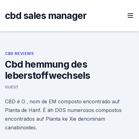
Skip
to
cbd sales manager
content
CBD REVIEWS
Cbd hemmung des
leberstoffwechsels
GUEST
CBD é O ‚ nom de EM composto encontrado auf
Planta de Hanf. É äh DOS numerosos compostos
encontrados auf Planta ke Xie denominam
canabinoides.